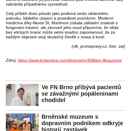
zabránila případnému vyzvednutí.
Celý příběh dnes působí jako podivná směs vědeckého
pokroku, lidského utrpení a posedlosti poznáním. Moderní
medicína díky Alexisi St. Martinovi získala základní znalosti o
fungování trávení, ale zároveň jeho osud připomíná, že věda
bez etických hranic může velmi snadno zapomenout, že za
každým objevem stojí skutečný člověk z masa a kostí.
(vlk, prvnizpravy.cz, foto: zai)
Zdroj:
https://www.britannica.com/biography/William-Beaumont
Ve FN Brno přibývá pacientů
se závažnými popáleninami
chodidel
Brněnské muzeum s
dopravním podnikem odkryje
historii zastávek