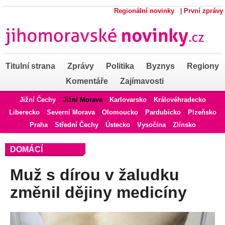
Regionální novinky
|
První zprávy
Titulní strana
Zprávy
Politika
Byznys
Regiony
Komentáře
Zajímavosti
Jižní Čechy
Jižní Morava
Karlovarsko
Královéhradecko
Liberecko
Severní Morava
Olomoucko
Pardubicko
Plzeňsko
Praha
Střední Čechy
Ústecko
Vysočina
Zlínsko
DOMÁCÍ
Muž s dírou v žaludku
změnil dějiny medicíny