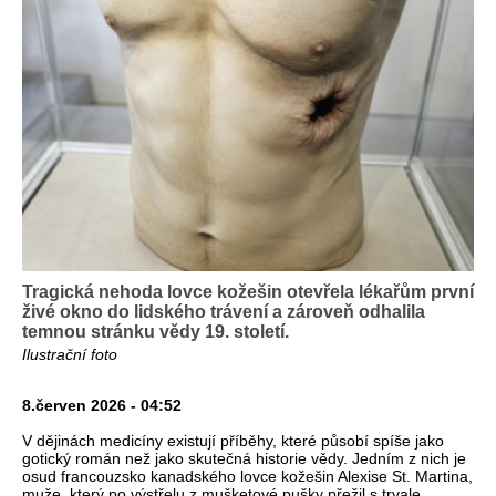
Tragická nehoda lovce kožešin otevřela lékařům první
živé okno do lidského trávení a zároveň odhalila
temnou stránku vědy 19. století.
Ilustrační foto
8.červen 2026 - 04:52
V dějinách medicíny existují příběhy, které působí spíše jako
gotický román než jako skutečná historie vědy. Jedním z nich je
osud francouzsko kanadského lovce kožešin Alexise St. Martina,
muže, který po výstřelu z mušketové pušky přežil s trvale