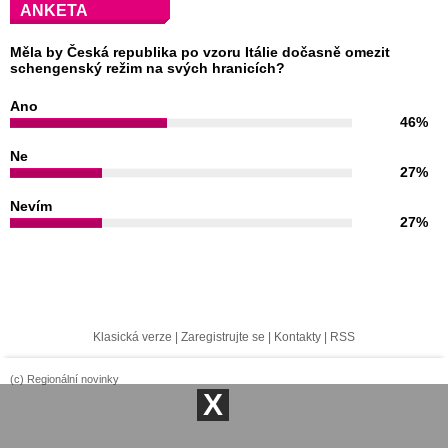
ANKETA
Měla by Česká republika po vzoru Itálie dočasně omezit
schengenský režim na svých hranicích?
Ano
46%
Ne
27%
Nevím
27%
Klasická verze
|
Zaregistrujte se
|
Kontakty
|
RSS
(c) Regionální novinky
X