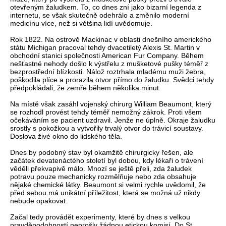
otevřeným žaludkem. To, co dnes zní jako bizarní legenda z
internetu, se však skutečně odehrálo a změnilo moderní
medicínu více, než si většina lidí uvědomuje.
Rok 1822. Na ostrově Mackinac v oblasti dnešního amerického
státu Michigan pracoval tehdy dvacetiletý Alexis St. Martin v
obchodní stanici společnosti American Fur Company. Během
nešťastné nehody došlo k výstřelu z mušketové pušky téměř z
bezprostřední blízkosti. Nálož roztrhala mladému muži žebra,
poškodila plíce a prorazila otvor přímo do žaludku. Svědci tehdy
předpokládali, že zemře během několika minut.
Na místě však zasáhl vojenský chirurg William Beaumont, který
se rozhodl provést tehdy téměř nemožný zákrok. Proti všem
očekáváním se pacient uzdravil. Jenže ne úplně. Okraje žaludku
srostly s pokožkou a vytvořily trvalý otvor do trávicí soustavy.
Doslova živé okno do lidského těla.
Dnes by podobný stav byl okamžitě chirurgicky řešen, ale
začátek devatenáctého století byl dobou, kdy lékaři o trávení
věděli překvapivě málo. Mnozí se ještě přeli, zda žaludek
potravu pouze mechanicky rozmělňuje nebo zda obsahuje
nějaké chemické látky. Beaumont si velmi rychle uvědomil, že
před sebou má unikátní příležitost, která se možná už nikdy
nebude opakovat.
Začal tedy provádět experimenty, které by dnes s velkou
pravděpodobností neprošly žádnou etickou komisí. Do St.