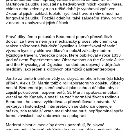
Martinova žaludku spouštěl na hedvábných nitích kousky masa,
chleba nebo zeleniny a po určité době je vytahoval zpět ven.
Zkoumal jejich rozklad, teplotu, rychlost trávení i vliv emocí na
fungování žaludku. Později odebíral také žaludeční šťávy přímo
z otvoru a analyzoval jejich účinek.
Právě díky těmto pokusům Beaumont poprvé přesvědčivě
doložil, že trávení není jen mechanický proces, ale chemická
reakce způsobená žaludeční kyselinou. Identifikoval zásadní
význam kyseliny chlorovodíkové a položil základy moderní
fyziologie trávení. Vědecké práce, které publikoval v roce 1833
pod názvem Experiments and Observations on the Gastric Juice
and the Physiology of Digestion, se dodnes objevují v dějinách
medicíny jako jeden z klíčových okamžiků gastroenterologie.
Jenže za tímto triumfem vědy se skrývá mnohem temnější lidský
příběh. Alexis St. Martin totiž o roli laboratorního objektu vůbec
nestál. Beaumont jej zaměstnával jako sluhu a dělníka, aby si
zajistil pokračování experimentů. St. Martin opakovaně utíkal,
vracel se do Kanady a snažil se začít normální život s rodinou.
Beaumont ho znovu vyhledával a přesvědčoval k návratu. V
některých historických interpretacích se dokonce objevuje
otázka, zda tehdejší vztah mezi oběma muži nepřipomínal spíše
formu závislosti než dobrovolnou spolupráci.
Moderní historici medicíny dnes upozorňují, že slavné
experimenty zároveň odrážely drsnou mentalitu devatenáctého