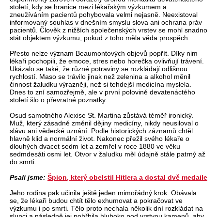
století, kdy se hranice mezi lékařským výzkumem a
zneužíváním pacientů pohybovala velmi nejasně. Neexistoval
informovaný souhlas v dnešním smyslu slova ani ochrana práv
pacientů. Člověk z nižších společenských vrstev se mohl snadno
stát objektem výzkumu, pokud z toho měla věda prospěch.
Přesto nelze význam Beaumontových objevů popřít. Díky nim
lékaři pochopili, že emoce, stres nebo horečka ovlivňují trávení.
Ukázalo se také, že různé potraviny se rozkládají odlišnou
rychlostí. Maso se trávilo jinak než zelenina a alkohol měnil
činnost žaludku výrazněji, než si tehdejší medicína myslela.
Dnes to zní samozřejmě, ale v první polovině devatenáctého
století šlo o převratné poznatky.
Osud samotného Alexise St. Martina zůstává téměř ironický.
Muž, který zásadně změnil dějiny medicíny, nikdy neusiloval o
slávu ani vědecké uznání. Podle historických záznamů chtěl
hlavně klid a normální život. Nakonec přežil svého lékaře o
dlouhých dvacet sedm let a zemřel v roce 1880 ve věku
sedmdesáti osmi let. Otvor v žaludku měl údajně stále patrný až
do smrti.
Psali jsme:
Špion, který obelstil Hitlera a dostal dvě medaile
Jeho rodina pak učinila ještě jeden mimořádný krok. Obávala
se, že lékaři budou chtít tělo exhumovat a pokračovat ve
výzkumu i po smrti. Tělo proto nechala několik dní rozkládat na
slunci a následně jej pohřbila hluboko pod vrstvou kamenů, aby