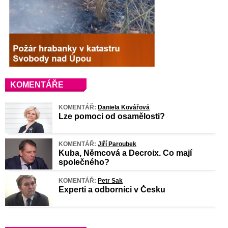
KOMENTÁŘE
KOMENTÁŘ:
Daniela Kovářová
Lze pomoci od osamělosti?
KOMENTÁŘ:
Jiří Paroubek
Kuba, Němcová a Decroix. Co mají
společného?
KOMENTÁŘ:
Petr Sak
Experti a odborníci v Česku