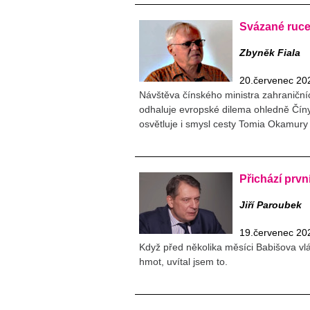
Svázané ruce 
Zbyněk Fiala
20.červenec 20
Návštěva čínského ministra zahraniční
odhaluje evropské dilema ohledně Číny
osvětluje i smysl cesty Tomia Okamury
Přichází prv
Jiří Paroubek
19.červenec 20
Když před několika měsíci Babišova vl
hmot, uvítal jsem to.