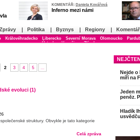
KOMENTÁŘ:
Daniela Kovářová
Inferno mezi námi
vla
Zprávy
|
Politika
|
Byznys
|
Regiony
|
Komentář
o
Královéhradecko
Liberecko
Severní Morava
Olomoucko
Pardu
Ústecko
Vysočina
Zlínsko
NEJČTEN
2
3
4
5
...
Nejde o 
míří na 
idské evoluci (1)
Jeden mu
peněz. 
Hladík l
26
usvědču
společenské struktury. Obvykle je tato kategorie
Celá zpráva