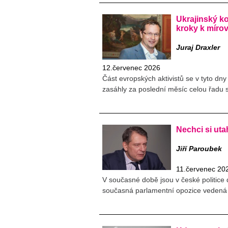
Ukrajinský ko
kroky k mír
Juraj Draxler
12.červenec 2026
Část evropských aktivistů se v tyto dny 
zasáhly za poslední měsíc celou řadu s
Nechci si uta
Jiří Paroubek
11.červenec 20
V současné době jsou v české politice d
současná parlamentní opozice vedená