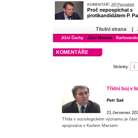
KOMENTÁŘ:
Jiří Paroubek
Proč nepospíchat s
protikandidátem P. Pa
Titulní strana
|
Jižní Čechy
Jižní Morava
Karlovarsk
KOMENTÁŘE
Stránky:
1
Třídní boj v l
Petr Sak
21.červenec 20
Třída v sociologickém významu je část 
spojována s Karlem Marxem.