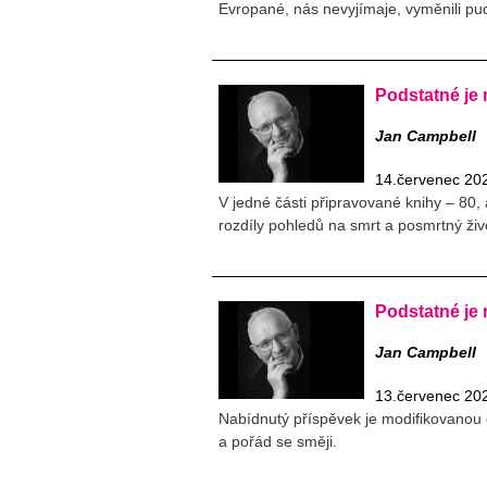
Evropané, nás nevyjímaje, vyměnili pu
Podstatné je
Jan Campbell
14.červenec 20
V jedné části připravované knihy – 80, a
rozdíly pohledů na smrt a posmrtný život
Podstatné je 
Jan Campbell
13.červenec 20
Nabídnutý příspěvek je modifikovanou 
a pořád se směji.