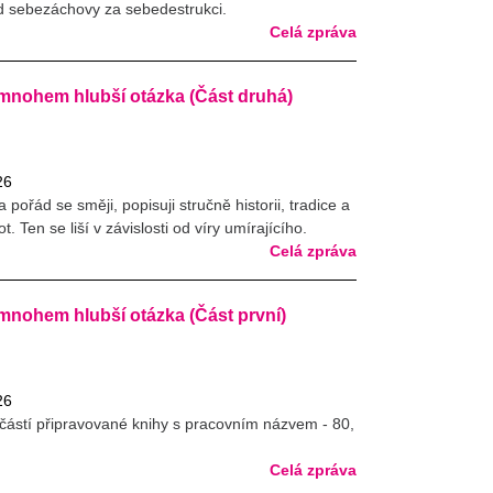
d sebezáchovy za sebedestrukci.
Celá zpráva
 mnohem hlubší otázka (Část druhá)
26
 pořád se směji, popisuji stručně historii, tradice a
. Ten se liší v závislosti od víry umírajícího.
Celá zpráva
mnohem hlubší otázka (Část první)
26
částí připravované knihy s pracovním názvem - 80,
Celá zpráva