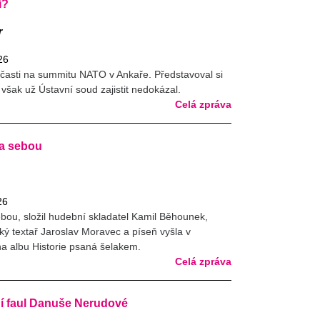
í?
r
26
časti na summitu NATO v Ankaře. Představoval si
 však už Ústavní soud zajistit nedokázal.
Celá zpráva
a sebou
26
bou, složil hudební skladatel Kamil Běhounek,
ý textař Jaroslav Moravec a píseň vyšla v
 na albu Historie psaná šelakem.
Celá zpráva
 faul Danuše Nerudové