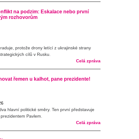
nflikt na podzim: Eskalace nebo první
ovým rozhovorům
raduje, protože drony letící z ukrajinské strany
trategických cílů v Rusku.
Celá zpráva
hovat řemen u kalhot, pane prezidente!
26
va hlavní politické směry. Ten první představuje
 prezidentem Pavlem.
Celá zpráva