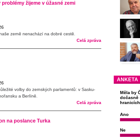
 problémy žijeme v úžasné zemi
26
 naše země nenachází na dobré cestě.
Celá zpráva
ANKETA
26
důležité volby do zemských parlamentů: v Sasku-
Měla by Č
ořansku a Berlíně.
dočasně 
Celá zpráva
hranicíc
Ano
hon na poslance Turka
Ne