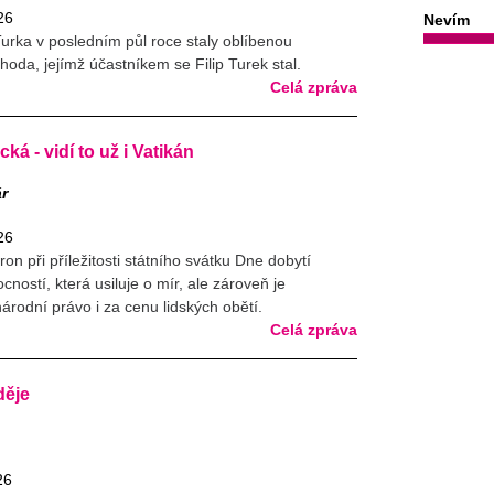
26
Nevím
Turka v posledním půl roce staly oblíbenou
ehoda, jejímž účastníkem se Filip Turek stal.
Celá zpráva
ká - vidí to už i Vatikán
ár
26
 při příležitosti státního svátku Dne dobytí
cností, která usiluje o mír, ale zároveň je
rodní právo i za cenu lidských obětí.
Celá zpráva
děje
26