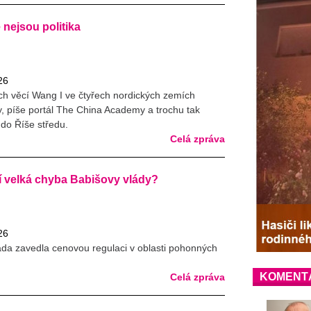
nejsou politika
26
ch věcí Wang I ve čtyřech nordických zemích
, píše portál The China Academy a trochu tak
 do Říše středu.
Celá zpráva
ní velká chyba Babišovy vlády?
26
áda zavedla cenovou regulaci v oblasti pohonných
KOMENT
Celá zpráva