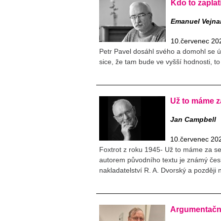
Kdo to zaplat
Emanuel Vejna
10.červenec 20
Petr Pavel dosáhl svého a domohl se ú
sice, že tam bude ve vyšší hodnosti, to
Už to máme z
Jan Campbell
10.červenec 20
Foxtrot z roku 1945- Už to máme za se
autorem původního textu je známý česk
nakladatelství R. A. Dvorský a později
Argumentační