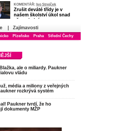
KOMENTÁŘ:
Ivo Strejček
Zrušit deváté třídy je v
našem školství úkol snad
až poslední
e
|
Zajímavosti
bicko
Plzeňsko
Praha
Střední Čechy
ĚJŠÍ
Blažka, ale o miliardy. Paukner
Fialovu vládu
ž, média a miliony z veřejných
Paukner rozkrývá systém
hal! Paukner tvrdí, že ho
jí dokumenty MŽP