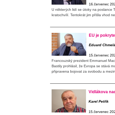
16.červenec 20
U některých lidí se útoky na poslance 
kratochvílí. Tentokrát jim přišla vhod n
EU je pokrytec
Eduard Chmel
15.červenec 20
Francouzský prezident Emmanuel Macron
Bastily prohlásil, že Evropa se stává mo
připravena bojovat za svobodu a meziná
Vidlákova na
Karel Petřík
15.červenec 20