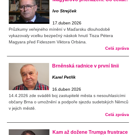
Ivo Strejček
17.duben 2026
Průzkumy veřejného mínění v Maďarsku dlouhodobě
vykazovaly vcelku bezpečný náskok hnutí Tisza Pétera
Magyara před Fideszem Viktora Orbána.
Celá zpráva
Brněnská radnice v první linii
Karel Petřík
16.duben 2026
14.4.2026 zde sváděli boj zastupitelé města s nesouhlasícími
občany Brna o umožnění a podpoře sjezdu sudetských Němců
v jejich městě.
Celá zpráva
Kam až dožene Trumpa frustrace