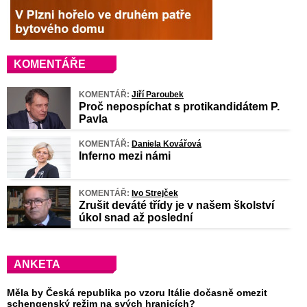
KOMENTÁŘE
KOMENTÁŘ:
Jiří Paroubek
Proč nepospíchat s protikandidátem P.
Pavla
KOMENTÁŘ:
Daniela Kovářová
Inferno mezi námi
KOMENTÁŘ:
Ivo Strejček
Zrušit deváté třídy je v našem školství
úkol snad až poslední
ANKETA
Měla by Česká republika po vzoru Itálie dočasně omezit
schengenský režim na svých hranicích?