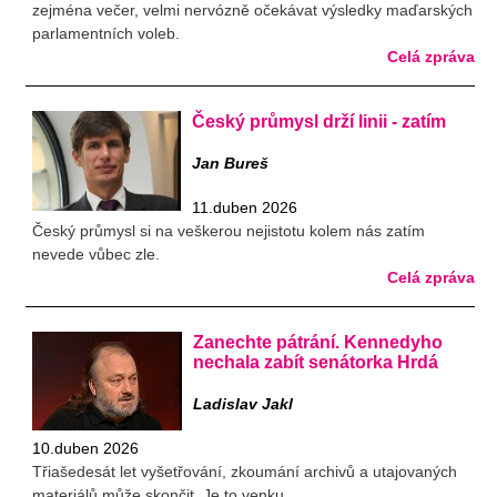
zejména večer, velmi nervózně očekávat výsledky maďarských
parlamentních voleb.
Celá zpráva
Český průmysl drží linii - zatím
Jan Bureš
11.duben 2026
Český průmysl si na veškerou nejistotu kolem nás zatím
nevede vůbec zle.
Celá zpráva
Zanechte pátrání. Kennedyho
nechala zabít senátorka Hrdá
Ladislav Jakl
10.duben 2026
Třiašedesát let vyšetřování, zkoumání archivů a utajovaných
materiálů může skončit. Je to venku.