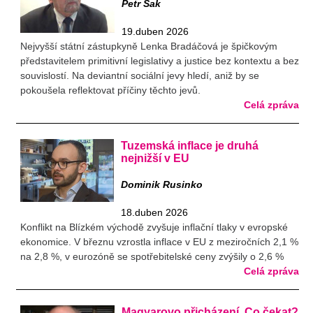
Petr Sak
19.duben 2026
Nejvyšší státní zástupkyně Lenka Bradáčová je špičkovým
představitelem primitivní legislativy a justice bez kontextu a bez
souvislostí. Na deviantní sociální jevy hledí, aniž by se
pokoušela reflektovat příčiny těchto jevů.
Celá zpráva
Tuzemská inflace je druhá
nejnižší v EU
Dominik Rusinko
18.duben 2026
Konflikt na Blízkém východě zvyšuje inflační tlaky v evropské
ekonomice. V březnu vzrostla inflace v EU z meziročních 2,1 %
na 2,8 %, v eurozóně se spotřebitelské ceny zvýšily o 2,6 %
Celá zpráva
Magyarovo přicházení. Co čekat?