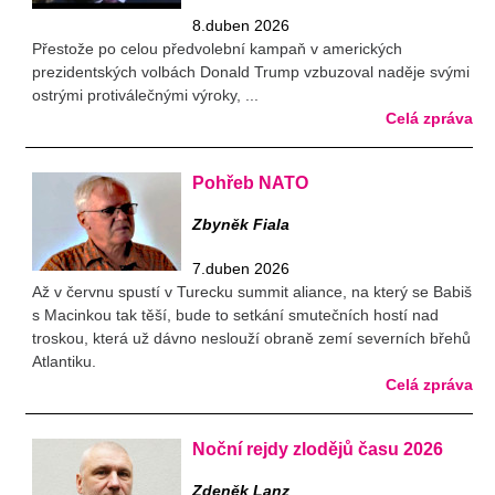
8.duben 2026
Přestože po celou předvolební kampaň v amerických
prezidentských volbách Donald Trump vzbuzoval naděje svými
ostrými protiválečnými výroky, ...
Celá zpráva
Pohřeb NATO
Zbyněk Fiala
7.duben 2026
Až v červnu spustí v Turecku summit aliance, na který se Babiš
s Macinkou tak těší, bude to setkání smutečních hostí nad
troskou, která už dávno neslouží obraně zemí severních břehů
Atlantiku.
Celá zpráva
Noční rejdy zlodějů času 2026
Zdeněk Lanz