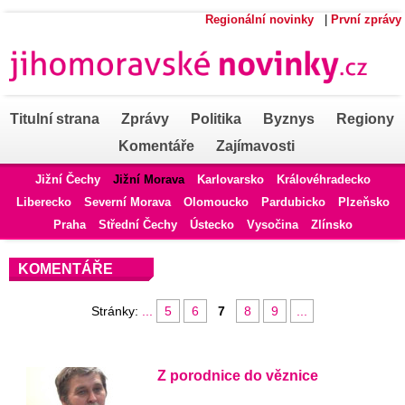
Regionální novinky
|
První zprávy
Titulní strana
Zprávy
Politika
Byznys
Regiony
Komentáře
Zajímavosti
Jižní Čechy
Jižní Morava
Karlovarsko
Královéhradecko
Liberecko
Severní Morava
Olomoucko
Pardubicko
Plzeňsko
Praha
Střední Čechy
Ústecko
Vysočina
Zlínsko
KOMENTÁŘE
Stránky:
...
5
6
7
8
9
...
Z porodnice do věznice