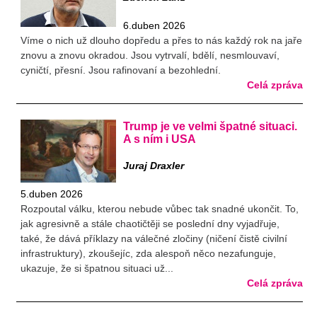
6.duben 2026
Víme o nich už dlouho dopředu a přes to nás každý rok na jaře
znovu a znovu okradou. Jsou vytrvalí, bdělí, nesmlouvaví,
cyničtí, přesní. Jsou rafinovaní a bezohlední.
Celá zpráva
Trump je ve velmi špatné situaci.
A s ním i USA
Juraj Draxler
5.duben 2026
Rozpoutal válku, kterou nebude vůbec tak snadné ukončit. To,
jak agresivně a stále chaotičtěji se poslední dny vyjadřuje,
také, že dává příklazy na válečné zločiny (ničení čistě civilní
infrastruktury), zkoušejíc, zda alespoň něco nezafunguje,
ukazuje, že si špatnou situaci už...
Celá zpráva