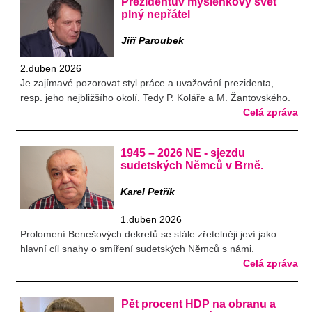
Prezidentův myšlenkový svět
plný nepřátel
Jiří Paroubek
2.duben 2026
Je zajímavé pozorovat styl práce a uvažování prezidenta,
resp. jeho nejbližšího okolí. Tedy P. Koláře a M. Žantovského.
Celá zpráva
1945 – 2026 NE - sjezdu
sudetských Němců v Brně.
Karel Petřík
1.duben 2026
Prolomení Benešových dekretů se stále zřetelněji jeví jako
hlavní cíl snahy o smíření sudetských Němců s námi.
Celá zpráva
Pět procent HDP na obranu a