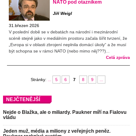
NATO pod otazníkem
Jiří Weigl
31.březen 2026
V poslední době se v debatách na národní i mezinárodní
scéně stejně jako v mediálním prostoru začala šířit tvrzení, že
„Evropa si v oblasti zbrojení neplnila domácí úkoly“ a že musí
být schopna se v rámci NATO (nebo mimo něj???)...
Celá zpráva
Stránky:
...
5
6
7
8
9
...
NEJČTENĚJŠÍ
Nejde o Blažka, ale o miliardy. Paukner míří na Fialovu
vládu
Jeden muž, média a miliony z veřejných peněz.