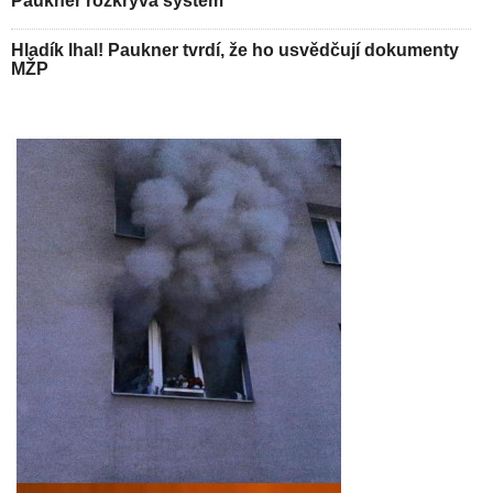
Paukner rozkrývá systém
Hladík lhal! Paukner tvrdí, že ho usvědčují dokumenty
MŽP