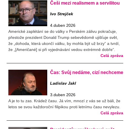
Češi mezi realismem a servilitou
Ivo Strejček
4.duben 2026
Americké zaplétání se do války v Perském zálivu pokračuje,
přestože prezident Donald Trump sebevědomě ujišťuje svět,
že „dohoda, která ukončí válku, by mohla být už brzy“ a tvrdí,
že „[Američané] si při vyjednávání vedou extrémně dobře“.
Celá zpráva
Čas: Svůj nedáme, cizí nechceme
Ladislav Jakl
3.duben 2026
A je to tu zas. Krádež času. Já vím, mnozí z vás se už báli, že
letos se svou každoroční filipikou proti letnímu času nevylezu.
Celá zpráva