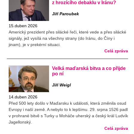
z hrozícího debaklu v Íránu?
Jiří Paroubek
15.duben 2026
Americký prezident přes silácké řeči, které vede a přes silácké
signály, jež vysílá na všechny strany (do Iránu, do Číny i
jinam), je v prekérní situaci.
Celá zpráva
Velká maďarská bitva a co přijde
po ní
Jiří Weigl
14.duben 2026
Před 500 lety došlo v Maďarsku k události, která změnila osud
Evropy i naší země. A nebylo to k lepšímu. 29. srpna 1526 padl
v prohrané bitvě s Turky u Moháče uherský a český král Ludvík
Jagellonský.
Celá zpráva