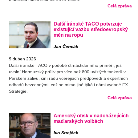
Celá zpráva
Další íránské TACO potvrzuje
existující vazbu středoevropský
měn na ropu
Jan Čermák
9.duben 2026
Další íránské TACO v podobě čtrnáctidenního příměří, jež
uvolní Hormuzský průliv pro více než 800 uvízlých tankerů v
Perském zálivu, činí řadu včerejších předpovědí a expertních
odhadů bezcennými, což se mimo jiné týká i námi vydané FX
Strategie.
Celá zpráva
Americký otisk v nadcházejících
maďarských volbách
Ivo Strejček