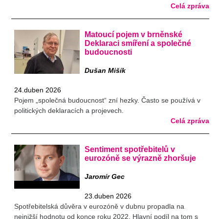
Celá zpráva
Matoucí pojem v brněnské
Deklaraci smíření a společné
budoucnosti
Dušan Mišík
24.duben 2026
Pojem „společná budoucnost“ zní hezky. Často se používá v
politických deklaracích a projevech.
Celá zpráva
Sentiment spotřebitelů v
eurozóně se výrazně zhoršuje
Jaromír Gec
23.duben 2026
Spotřebitelská důvěra v eurozóně v dubnu propadla na
nejnižší hodnotu od konce roku 2022. Hlavní podíl na tom s