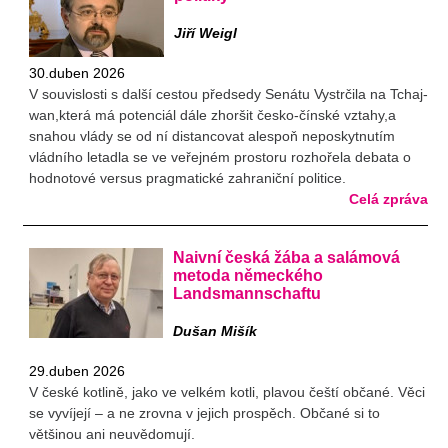
Jiří Weigl
30.duben 2026
V souvislosti s další cestou předsedy Senátu Vystrčila na Tchaj-
wan,která má potenciál dále zhoršit česko-čínské vztahy,a
snahou vlády se od ní distancovat alespoň neposkytnutím
vládního letadla se ve veřejném prostoru rozhořela debata o
hodnotové versus pragmatické zahraniční politice.
Celá zpráva
Naivní česká žába a salámová
metoda německého
Landsmannschaftu
Dušan Mišík
29.duben 2026
V české kotlině, jako ve velkém kotli, plavou čeští občané. Věci
se vyvíjejí – a ne zrovna v jejich prospěch. Občané si to
většinou ani neuvědomují.