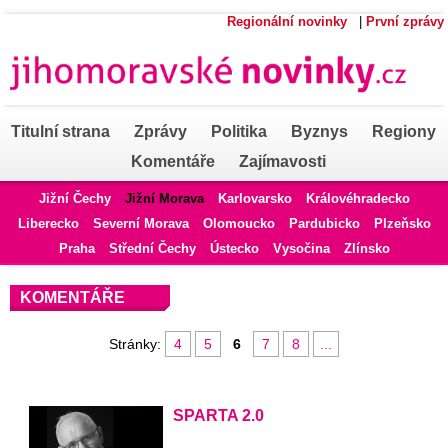
Regionální novinky
|
První zprávy
Titulní strana
Zprávy
Politika
Byznys
Regiony
Komentáře
Zajímavosti
Jižní Čechy
Jižní Morava
Karlovarsko
Královéhradecko
Liberecko
Severní Morava
Olomoucko
Pardubicko
Plzeňsko
Praha
Střední Čechy
Ústecko
Vysočina
Zlínsko
KOMENTÁŘE
Stránky:
4
5
6
7
8
...
SPARTA 2.0