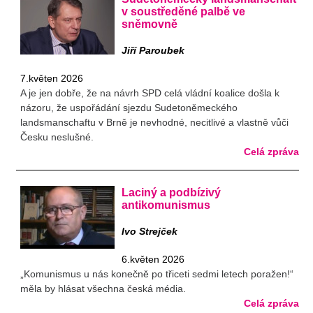
v soustředěné palbě ve
sněmovně
Jiří Paroubek
7.květen 2026
A je jen dobře, že na návrh SPD celá vládní koalice došla k
názoru, že uspořádání sjezdu Sudetoněmeckého
landsmanschaftu v Brně je nevhodné, necitlivé a vlastně vůči
Česku neslušné.
Celá zpráva
Laciný a podbízivý
antikomunismus
Ivo Strejček
6.květen 2026
„Komunismus u nás konečně po třiceti sedmi letech poražen!“
měla by hlásat všechna česká média.
Celá zpráva