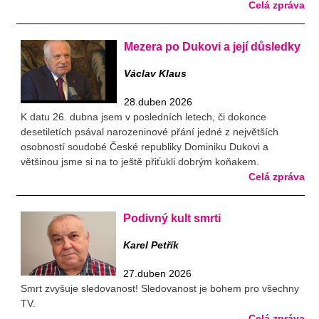
Celá zpráva
Mezera po Dukovi a její důsledky
Václav Klaus
28.duben 2026
K datu 26. dubna jsem v posledních letech, či dokonce
desetiletích psával narozeninové přání jedné z největších
osobností soudobé České republiky Dominiku Dukovi a
většinou jsme si na to ještě přiťukli dobrým koňakem.
Celá zpráva
Podivný kult smrti
Karel Petřík
27.duben 2026
Smrt zvyšuje sledovanost! Sledovanost je bohem pro všechny
TV.
Celá zpráva