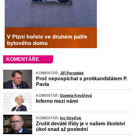
KOMENTÁŘE
KOMENTÁŘ:
Jiří Paroubek
Proč nepospíchat s protikandidátem P.
Pavla
KOMENTÁŘ:
Daniela Kovářová
Inferno mezi námi
KOMENTÁŘ:
Ivo Strejček
Zrušit deváté třídy je v našem školství
úkol snad až poslední