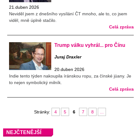
21.duben 2026
Neviděl jsem z dnešního vysílání ČT mnoho, ale to, co jsem
viděl, mně úplně stačilo.
Celá zpráva
Trump válku vyhrál... pro Čínu
Juraj Draxler
20.duben 2026
Indie tento týden nakoupila íránskou ropu, za čínské jüany. Je
to nejen symbolický milník.
Celá zpráva
Stránky:
4
5
6
7
8
...
NEJČTENĚJŠÍ