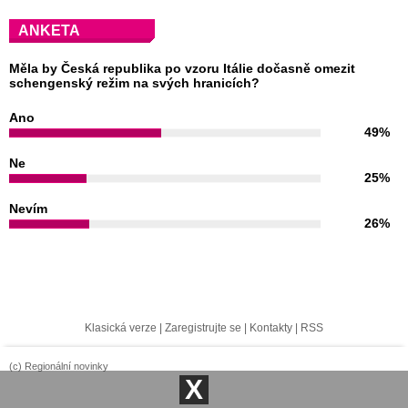
ANKETA
Měla by Česká republika po vzoru Itálie dočasně omezit
schengenský režim na svých hranicích?
Ano
49%
Ne
25%
Nevím
26%
Klasická verze
|
Zaregistrujte se
|
Kontakty
|
RSS
(c) Regionální novinky
X