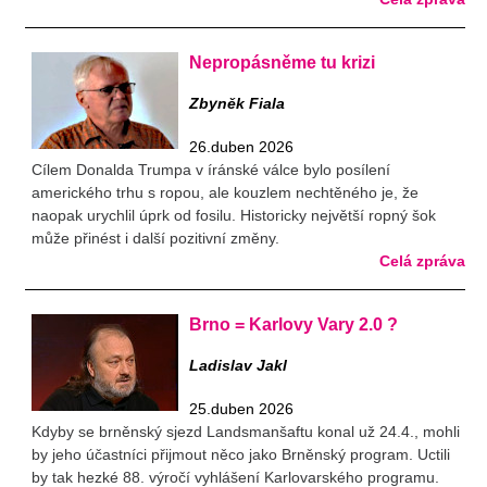
Nepropásněme tu krizi
Zbyněk Fiala
26.duben 2026
Cílem Donalda Trumpa v íránské válce bylo posílení
amerického trhu s ropou, ale kouzlem nechtěného je, že
naopak urychlil úprk od fosilu. Historicky největší ropný šok
může přinést i další pozitivní změny.
Celá zpráva
Brno = Karlovy Vary 2.0 ?
Ladislav Jakl
25.duben 2026
Kdyby se brněnský sjezd Landsmanšaftu konal už 24.4., mohli
by jeho účastníci přijmout něco jako Brněnský program. Uctili
by tak hezké 88. výročí vyhlášení Karlovarského programu.