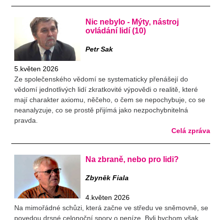
Nic nebylo - Mýty, nástroj
ovládání lidí (10)
Petr Sak
5.květen 2026
Ze společenského vědomí se systematicky přenášejí do
vědomí jednotlivých lidí zkratkovité výpovědi o realitě, které
mají charakter axiomu, něčeho, o čem se nepochybuje, co se
neanalyzuje, co se prostě přijímá jako nezpochybnitelná
pravda.
Celá zpráva
Na zbraně, nebo pro lidi?
Zbyněk Fiala
4.květen 2026
Na mimořádné schůzi, která začne ve středu ve sněmovně, se
povedou drsné celonoční spory o peníze. Byli bychom však