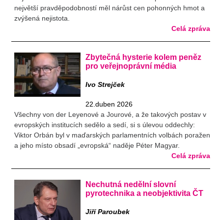
největší pravděpodobností měl nárůst cen pohonných hmot a
zvýšená nejistota.
Celá zpráva
Zbytečná hysterie kolem peněz
pro veřejnoprávní média
Ivo Strejček
22.duben 2026
Všechny von der Leyenové a Jourové, a že takových postav v
evropských institucích sedělo a sedí, si s úlevou oddechly:
Viktor Orbán byl v maďarských parlamentních volbách poražen
a jeho místo obsadí „evropská“ naděje Péter Magyar.
Celá zpráva
Nechutná nedělní slovní
pyrotechnika a neobjektivita ČT
Jiří Paroubek