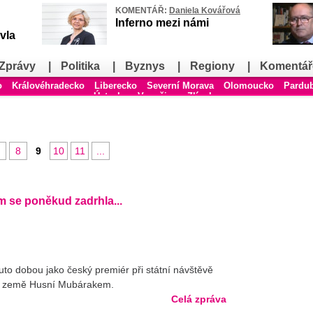
KOMENTÁŘ:
Daniela Kovářová
Inferno mezi námi
vla
Zprávy
|
Politika
|
Byznys
|
Regiony
|
Komentář
o
Královéhradecko
Liberecko
Severní Morava
Olomoucko
Pardu
Ústecko
Vysočina
Zlínsko
8
9
10
11
...
m se poněkud zadrhla...
uto dobou jako český premiér při státní návštěvě
em země Husní Mubárakem.
Celá zpráva