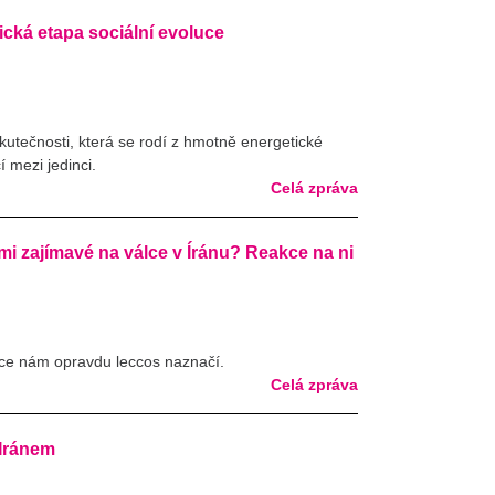
ická etapa sociální evoluce
 skutečnosti, která se rodí z hmotně energetické
í mezi jedinci.
Celá zpráva
elmi zajímavé na válce v Íránu? Reakce na ni
kce nám opravdu leccos naznačí.
Celá zpráva
 Iránem