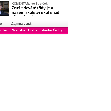
KOMENTÁŘ:
Ivo Strejček
Zrušit deváté třídy je v
našem školství úkol snad
až poslední
e
|
Zajímavosti
bicko
Plzeňsko
Praha
Střední Čechy