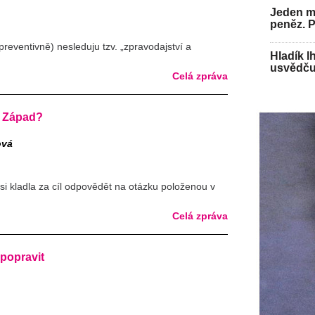
Jeden mu
peněz. 
preventivně) nesleduju tzv. „zpravodajství a
Hladík l
usvědču
Celá zpráva
t Západ?
ová
 si kladla za cíl odpovědět na otázku položenou v
Celá zpráva
 popravit