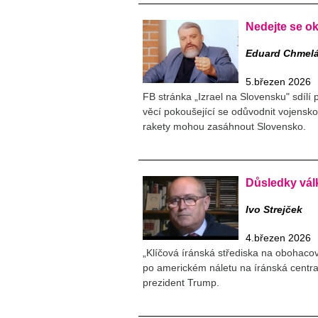
Nedejte se o
Eduard Chmel
5.březen 2026
FB stránka „Izrael na Slovensku" sdílí
věcí pokoušející se odůvodnit vojenskou 
rakety mohou zasáhnout Slovensko.
Důsledky vál
Ivo Strejček
4.březen 2026
„Klíčová íránská střediska na obohacov
po americkém náletu na íránská centra
prezident Trump.