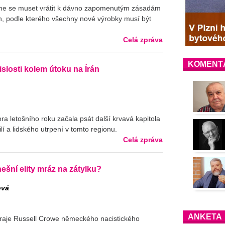
eme se muset vrátit k dávno zapomenutým zásadám
kon, podle kterého všechny nové výrobky musí být
Celá zpráva
KOMENT
islosti kolem útoku na Írán
a letošního roku začala psát další krvavá kapitola
í a lidského utrpení v tomto regionu.
Celá zpráva
nešní elity mráz na zátylku?
ová
ANKETA
raje Russell Crowe německého nacistického