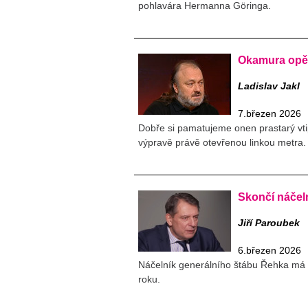
pohlavára Hermanna Göringa.
Okamura opět
Ladislav Jakl
7.březen 2026
Dobře si pamatujeme onen prastarý vtip
výpravě právě otevřenou linkou metra.
Skončí náčeln
Jiří Paroubek
6.březen 2026
Náčelník generálního štábu Řehka má s
roku.