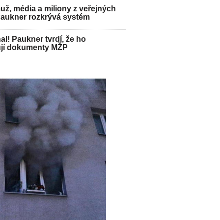
ž, média a miliony z veřejných
Paukner rozkrývá systém
hal! Paukner tvrdí, že ho
jí dokumenty MŽP