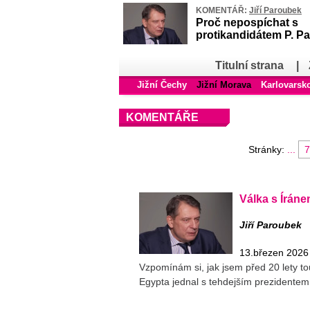
KOMENTÁŘ:
Jiří Paroubek
Proč nepospíchat s
protikandidátem P. Pa
Titulní strana
|
Jižní Čechy
Jižní Morava
Karlovarsk
KOMENTÁŘE
Stránky:
...
7
Válka s Íráne
Jiří Paroubek
13.březen 2026
Vzpomínám si, jak jsem před 20 lety to
Egypta jednal s tehdejším prezident