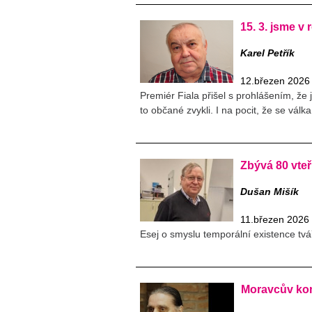
15. 3. jsme v r
Karel Petřík
12.březen 2026
Premiér Fiala přišel s prohlášením, že
to občané zvykli. I na pocit, že se válk
Zbývá 80 vteř
Dušan Mišík
11.březen 2026
Esej o smyslu temporální existence tvář
Moravcův kom