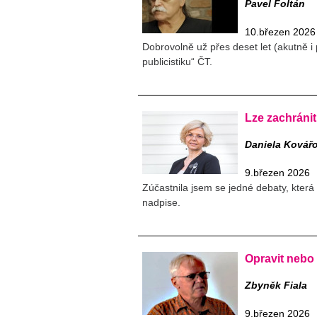
Pavel Foltán
10.březen 2026
Dobrovolně už přes deset let (akutně i 
publicistiku“ ČT.
Lze zachráni
Daniela Kovář
9.březen 2026
Zúčastnila jsem se jedné debaty, která
nadpise.
Opravit nebo
Zbyněk Fiala
9.březen 2026