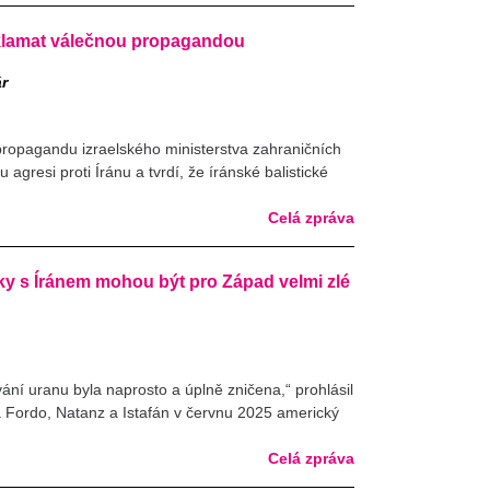
klamat válečnou propagandou
ár
 propagandu izraelského ministerstva zahraničních
agresi proti Íránu a tvrdí, že íránské balistické
Celá zpráva
ky s Íránem mohou být pro Západ velmi zlé
ání uranu byla naprosto a úplně zničena,“ prohlásil
 Fordo, Natanz a Istafán v červnu 2025 americký
Celá zpráva