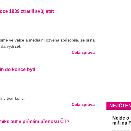
oce 1939 ztratili svůj stát
 jsme ve válce a mediální ozvěna způsobila, že si na
a dá vydržet.
Celá zpráva
in do konce bytí
í v tvář konci
Celá zpráva
NEJČTEN
Nejde o 
iks aut v přímém přenosu ČT?
míří na 