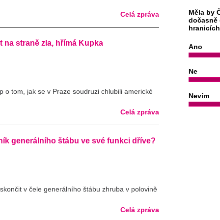
Měla by Č
Celá zpráva
dočasně 
hranicíc
 na straně zla, hřímá Kupka
Ano
Ne
 o tom, jak se v Praze soudruzi chlubili americké
Nevím
Celá zpráva
ík generálního štábu ve své funkci dříve?
končit v čele generálního štábu zhruba v polovině
Celá zpráva