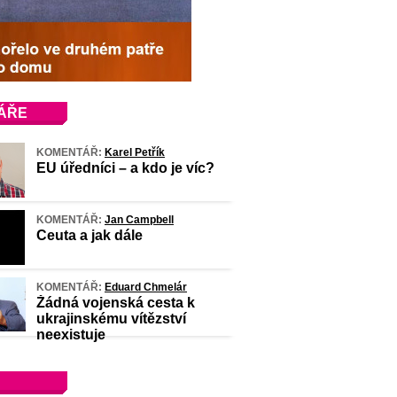
ÁŘE
KOMENTÁŘ:
Karel Petřík
EU úředníci – a kdo je víc?
KOMENTÁŘ:
Jan Campbell
Ceuta a jak dále
KOMENTÁŘ:
Eduard Chmelár
Žádná vojenská cesta k
ukrajinskému vítězství
neexistuje