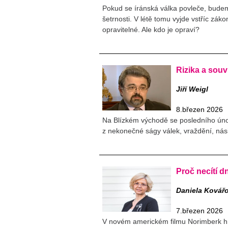
Pokud se íránská válka povleče, bud
šetrnosti. V létě tomu vyjde vstříc zá
opravitelné. Ale kdo je opraví?
Rizika a souv
Jiří Weigl
8.březen 2026
Na Blízkém východě se posledního únor
z nekonečné ságy válek, vraždění, násil
Proč necítí d
Daniela Kovář
7.březen 2026
V novém americkém filmu Norimberk h