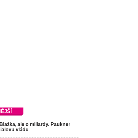
ĚJŠÍ
Blažka, ale o miliardy. Paukner
Fialovu vládu