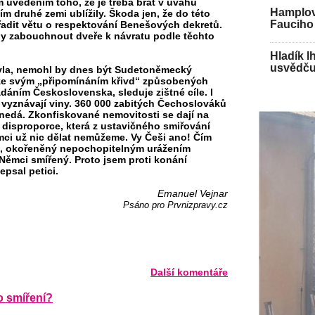
m uvedením toho, že je třeba brát v úvahu
Hamplov
ím druhé zemi ublížily. Škoda jen, že do této
Fauciho 
řadit větu o respektování Benešových dekretů.
dy zabouchnout dveře k návratu podle těchto
Hladík l
usvědču
byla, nemohl by dnes být Sudetoněmecký
že svým „připomínáním křivd“ způsobených
ním Československa, sleduje zištné cíle. I
vyznávají viny. 360 000 zabitých Čechoslováků
nedá. Zkonfiskované nemovitosti se dají na
a disproporce, která z ustavičného smiřování
mci už nic dělat nemůžeme. Vy Češi ano! Čím
ak“, okořeněný nepochopitelným urážením
Němci smířený. Proto jsem proti konání
psal petici.
Emanuel Vejnar
Psáno pro Prvnizpravy.cz
Další komentáře
o smíření?