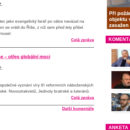
r
ec jako evangelický farář po válce navázal na
se vrátil do Říše, z níž sem před lety přišel.
 musel.
KOMENT
Celá zpráva
e – otřes globální moci
r
společné vyznání víry tří reformních náboženských
ké: Novoutrakvistů, Jednoty bratrské a luteránů.
Celá zpráva
Další komentáře
ANKETA