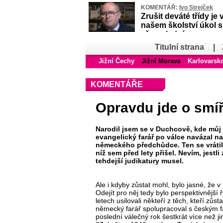
KOMENTÁŘ:
Ivo Strejček
Zrušit deváté třídy je 
našem školství úkol 
až poslední
Titulní strana
|
Jižní Čechy
Jižní Morava
Karlovarsk
KOMENTÁŘE
Opravdu jde o smí
Narodil jsem se v Duchcově, kde můj 
evangelický farář po válce navázal n
německého předchůdce. Ten se vrátil 
níž sem před lety přišel. Nevím, jestli 
tehdejší judikatury musel.
Ale i kdyby zůstat mohl, bylo jasné, ž
Odejít pro něj tedy bylo perspektivnější 
letech usilovali někteří z těch, kteří z
německý farář spolupracoval s českým f
poslední válečný rok šestkrát více než j