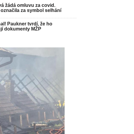
á žádá omluvu za covid.
označila za symbol selhání
hal! Paukner tvrdí, že ho
jí dokumenty MŽP