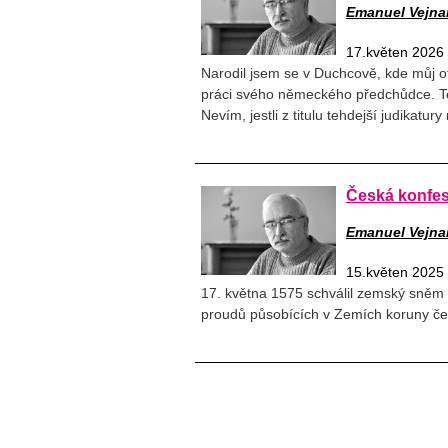
Emanuel Vejna
17.květen 2026
Narodil jsem se v Duchcově, kde můj ot
práci svého německého předchůdce. Ten 
Nevím, jestli z titulu tehdejší judikatury
Česká konfes
Emanuel Vejna
15.květen 2025
17. května 1575 schválil zemský sněm 
proudů působících v Zemích koruny čes