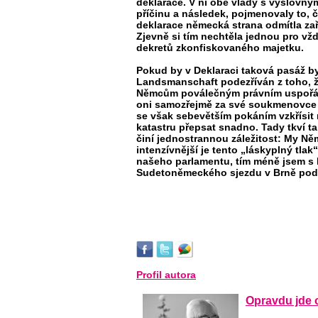
deklarace. V ní obě vlády s výslovný
příčinu a následek, pojmenovaly to, č
deklarace německá strana odmítla za
Zjevně si tím nechtěla jednou pro vž
dekretů zkonfiskovaného majetku.
Pokud by v Deklaraci taková pasáž 
Landsmanschaft podezříván z toho, 
Němcům poválečným právním uspořádá
oni samozřejmě za své soukmenovce 
se však sebevětším pokáním vzkřísit 
katastru přepsat snadno. Tady tkví t
činí jednostrannou záležitost: My Ně
intenzívnější je tento „láskyplný tl
našeho parlamentu, tím méně jsem s 
Sudetoněmeckého sjezdu v Brně pode
Profil autora
Opravdu jde 