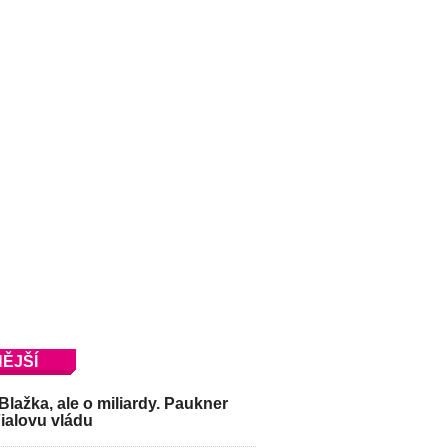
ĚJŠÍ
Blažka, ale o miliardy. Paukner
Fialovu vládu