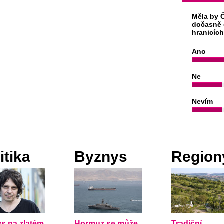
Měla by Č
dočasně 
hranicíc
Ano
Ne
Nevím
itika
Byznys
Region
s na zlatém
Hormuz se může
Tradiční