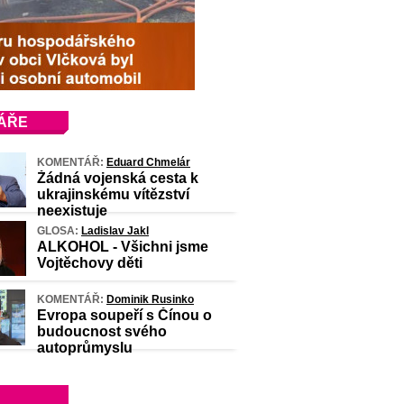
ÁŘE
KOMENTÁŘ:
Eduard Chmelár
Žádná vojenská cesta k
ukrajinskému vítězství
neexistuje
GLOSA:
Ladislav Jakl
ALKOHOL - Všichni jsme
Vojtěchovy děti
KOMENTÁŘ:
Dominik Rusinko
Evropa soupeří s Čínou o
budoucnost svého
autoprůmyslu