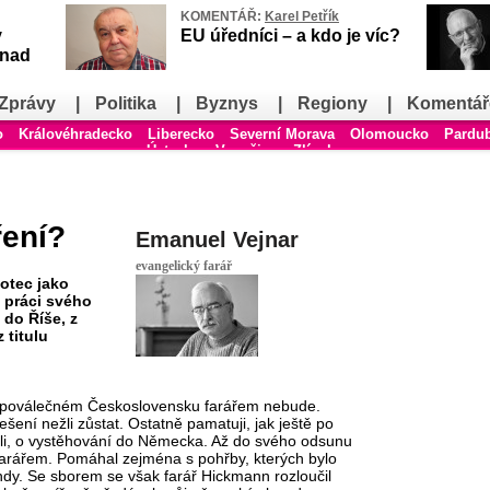
KOMENTÁŘ:
Karel Petřík
v
EU úředníci – a kdo je víc?
snad
Zprávy
|
Politika
|
Byznys
|
Regiony
|
Komentář
o
Královéhradecko
Liberecko
Severní Morava
Olomoucko
Pardu
Ústecko
Vysočina
Zlínsko
ření?
Emanuel Vejnar
evangelický farář
otec jako
a práci svého
do Říše, z
z titulu
e v poválečném Československu farářem nebude.
řešení nežli zůstat. Ostatně pamatuji, jak ještě po
ůstali, o vystěhování do Německa. Až do svého odsunu
arářem. Pomáhal zejména s pohřby, kterých bylo
indy. Se sborem se však farář Hickmann rozloučil