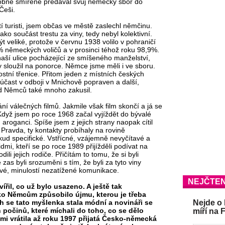
sobně smířeně předával svůj německý sbor do
Češi.
í turisti, jsem občas ve městě zaslechl němčinu.
o součást trestu za viny, tedy nebyl kolektivní.
t veliké, protože v červnu 1938 volilo v pohraničí
německých voličů a v prosinci téhož roku 98,9%.
 naší ulice pocházející ze smíšeného manželství,
y sloužil na ponorce. Němce jsme měli i ve sboru.
stní třenice. Přitom jeden z místních českých
 účast v odboji v Mnichově popraven a další,
d Němců také mnoho zakusil.
 válečných filmů. Jakmile však film skončí a já se
Když jsem po roce 1968 začal vyjíždět do bývalé
roganci. Spíše jsem z jejich strany naopak cítil
 Pravda, ty kontakty probíhaly na rovině
kud specifické. Vstřícné, vzájemně nevyčítavé a
idmi, kteří se po roce 1989 přijížděli podívat na
dili jejich rodiče. Přičítám to tomu, že si byli
zas byli srozuměni s tím, že byli za tyto viny
ové, minulostí nezatížené komunikace.
NEJČTEN
ířil, co už bylo usazeno. A ještě tak
o Němcům způsobilo újmu, kterou je třeba
h se tato myšlenka stala módní a novináři se
Nejde o 
 počinů, které míchali do toho, co se dělo
míří na 
emi vrátila až roku 1997 přijatá Česko-německá