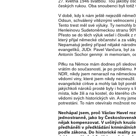
27. května 1946 svatbou. Tou jakoby o
českých rukou. Oba snoubenci byli totiž 
V době, kdy k nám ještě nejezdili němečt
Odsun, schválený vítěznými velmocemi jak
Tento trest měl své výluky. Ty nemohly bý
Henleinovu Sudetoněmeckou stranu 90% 
Přesto se do těch výluk vešel i člověk z
který přijal německé občanství a za válk
Nepamatuji jediný případ nějaké národno
evangelíků, JUDr. Pavel Vančura, byl za
Antonín Sochor genmjr. in memoriam, o
Pifku na Němce mám dodnes při sledování
vrátím do současnosti, je po problému. 
NDR, nikdy jsem nenarazil na německou a
vědomí viny, které jsem nikdy nezneužil.
evangelické církve a mohly tak být poně
jakýchkoli nároků prosté byly i hovory s l
místa, kde žili a na kostel, do kterého cho
vědomi svých historických vin. A my jsme 
potrestáni. To nám otevíralo možnost n
Nechápal jsem, proč Václav Havel rozv
jednostranně, jako by Československ
nějak kompenzovat. V určitých kruzíc
předháněli v předkládání kriminálních
podle zákona. Do historické reality z