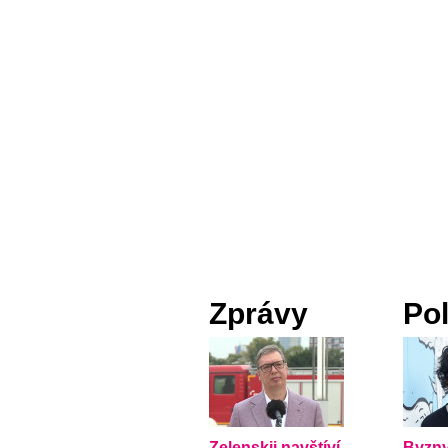
Zprávy
Pol
Zelenskij navštíví
Byzny