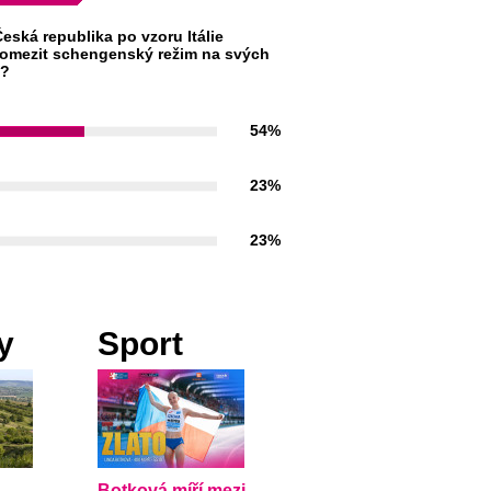
eská republika po vzoru Itálie
omezit schengenský režim na svých
h?
54%
23%
23%
y
Sport
Botková míří mezi