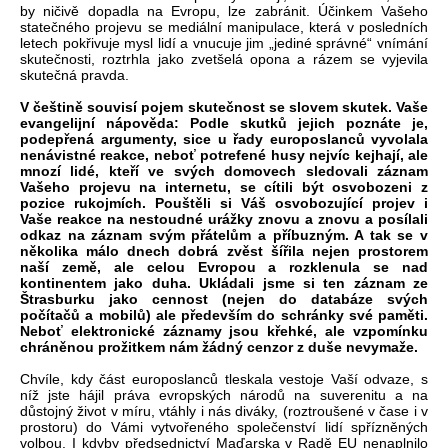
by ničivě dopadla na Evropu, lze zabránit. Účinkem Vašeho
statečného projevu se mediální manipulace, která v posledních
letech pokřivuje mysl lidí a vnucuje jim „jediné správné“ vnímání
skutečnosti, roztrhla jako zvetšelá opona a rázem se vyjevila
skutečná pravda.
V češtině souvisí pojem skutečnost se slovem skutek. Vaše
evangelijní nápověda: Podle skutků jejich poznáte je,
podepřená argumenty, sice u řady europoslanců vyvolala
nenávistné reakce, neboť potrefené husy nejvíc kejhají, ale
mnozí lidé, kteří ve svých domovech sledovali záznam
Vašeho projevu na internetu, se cítili být osvobozeni z
pozice rukojmích. Pouštěli si Váš osvobozující projev i
Vaše reakce na nestoudné urážky znovu a znovu a posílali
odkaz na záznam svým přátelům a příbuzným. A tak se v
několika málo dnech dobrá zvěst šířila nejen prostorem
naší země, ale celou Evropou a rozklenula se nad
kontinentem jako duha. Ukládali jsme si ten záznam ze
Štrasburku jako cennost (nejen do databáze svých
počítačů a mobilů) ale především do schránky své paměti.
Neboť elektronické záznamy jsou křehké, ale vzpomínku
chráněnou prožitkem nám žádný cenzor z duše nevymaže.
Chvíle, kdy část europoslanců tleskala vestoje Vaší odvaze, s
níž jste hájil práva evropských národů na suverenitu a na
důstojný život v míru, vtáhly i nás diváky, (roztroušené v čase i v
prostoru) do Vámi vytvořeného společenství lidí spřízněných
volbou. I kdyby předsednictví Maďarska v Radě EU nenaplnilo