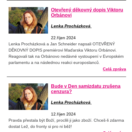
Otevřený děkovný dopis Viktoru
Orbánovi
Lenka Procházková
22.říjen 2024
Lenka Procházková a Jan Schneider napsali OTEVŘENÝ
DĚKOVNÝ DOPIS premiérovi Maďarska Viktoru Orbánovi.
Reagovali tak na Orbánovo nedávné vystoupení v Evropském
parlamentu a na následnou reakci europoslanců.
Celá zpráva
Bude v Den samizdatu zrušena
cenzura?
Lenka Procházková
12.říjen 2024
Pravda přestala být Boží, proclili ji jako zboží. Chceš-li zdarma
dostat Lež, do fronty si pro ni běž!