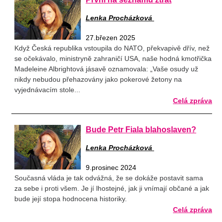
Lenka Procházková
27.březen 2025
Když Česká republika vstoupila do NATO, překvapivě dřív, než
se očekávalo, ministryně zahraničí USA, naše hodná kmotřička
Madeleine Albrightová jásavě oznamovala: „Vaše osudy už
nikdy nebudou přehazovány jako pokerové žetony na
vyjednávacím stole...
Celá zpráva
Bude Petr Fiala blahoslaven?
Lenka Procházková
9.prosinec 2024
Současná vláda je tak odvážná, že se dokáže postavit sama
za sebe i proti všem. Je jí lhostejné, jak ji vnímají občané a jak
bude její stopa hodnocena historiky.
Celá zpráva