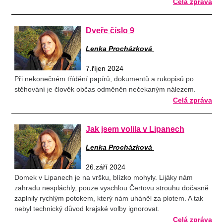
Celá zpráva
Dveře číslo 9
Lenka Procházková
7.říjen 2024
Při nekonečném třídění papírů, dokumentů a rukopisů po
stěhování je člověk občas odměněn nečekaným nálezem.
Celá zpráva
Jak jsem volila v Lipanech
Lenka Procházková
26.září 2024
Domek v Lipanech je na vršku, blízko mohyly. Lijáky nám
zahradu nespláchly, pouze vyschlou Čertovu strouhu dočasně
zaplnily rychlým potokem, který nám uháněl za plotem. A tak
nebyl technický důvod krajské volby ignorovat.
Celá zpráva