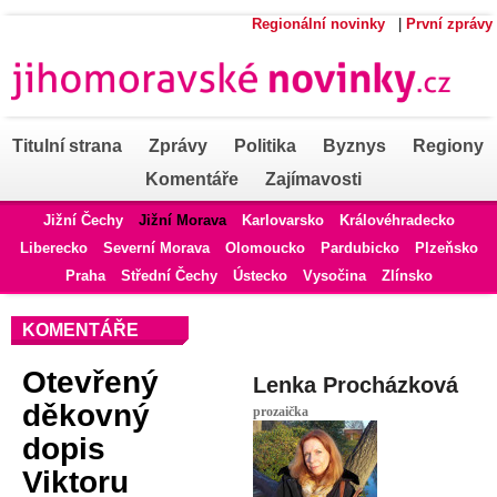
Regionální novinky
|
První zprávy
Titulní strana
Zprávy
Politika
Byznys
Regiony
Komentáře
Zajímavosti
Jižní Čechy
Jižní Morava
Karlovarsko
Královéhradecko
Liberecko
Severní Morava
Olomoucko
Pardubicko
Plzeňsko
Praha
Střední Čechy
Ústecko
Vysočina
Zlínsko
KOMENTÁŘE
Otevřený
Lenka Procházková
děkovný
prozaička
dopis
Viktoru