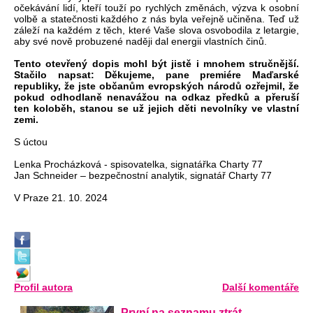
očekávání lidí, kteří touží po rychlých změnách, výzva k osobní
volbě a statečnosti každého z nás byla veřejně učiněna. Teď už
záleží na každém z těch, které Vaše slova osvobodila z letargie,
aby své nově probuzené naději dal energii vlastních činů.
Tento otevřený dopis mohl být jistě i mnohem stručnější.
Stačilo napsat: Děkujeme, pane premiére Maďarské
republiky, že jste občanům evropských národů ozřejmil, že
pokud odhodlaně nenavážou na odkaz předků a přeruší
ten koloběh, stanou se už jejich děti nevolníky ve vlastní
zemi.
S úctou
Lenka Procházková - spisovatelka, signatářka Charty 77
Jan Schneider – bezpečnostní analytik, signatář Charty 77
V Praze 21. 10. 2024
Profil autora
Další komentáře
První na seznamu ztrát