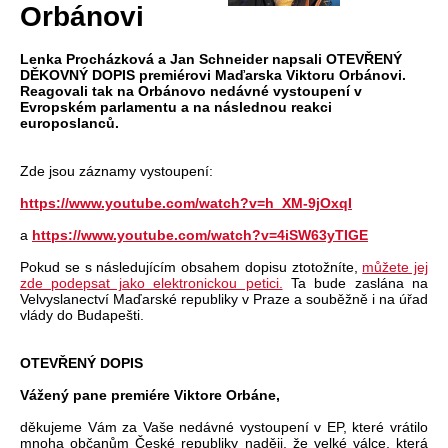
Orbánovi
Lenka Procházková a Jan Schneider napsali OTEVŘENÝ
DĚKOVNÝ DOPIS premiérovi Maďarska Viktoru Orbánovi.
Reagovali tak na Orbánovo nedávné vystoupení v
Evropském parlamentu a na následnou reakci
europoslanců.
Zde jsou záznamy vystoupení:
https://www.youtube.com/watch?v=h_XM-9jOxqI
a
https://www.youtube.com/watch?v=4iSW63yTIGE
Pokud se s následujícím obsahem dopisu ztotožníte,
můžete jej
zde podepsat jako elektronickou petici.
Ta bude zaslána na
Velvyslanectví Maďarské republiky v Praze a souběžně i na úřad
vlády do Budapešti.
OTEVŘENÝ DOPIS
Vážený pane premiére Viktore Orbáne,
děkujeme Vám za Vaše nedávné vystoupení v EP, které vrátilo
mnoha občanům České republiky naději, že velké válce, která