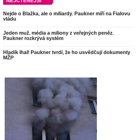
NEJČTENĚJŠÍ
Nejde o Blažka, ale o miliardy. Paukner míří na Fialovu
vládu
Jeden muž, média a miliony z veřejných peněz.
Paukner rozkrývá systém
Hladík lhal! Paukner tvrdí, že ho usvědčují dokumenty
MŽP