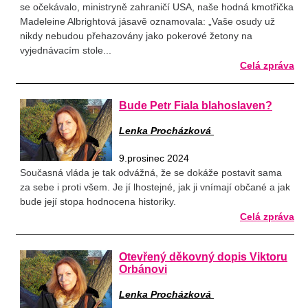
se očekávalo, ministryně zahraničí USA, naše hodná kmotřička
Madeleine Albrightová jásavě oznamovala: „Vaše osudy už
nikdy nebudou přehazovány jako pokerové žetony na
vyjednávacím stole...
Celá zpráva
Bude Petr Fiala blahoslaven?
Lenka Procházková
9.prosinec 2024
Současná vláda je tak odvážná, že se dokáže postavit sama
za sebe i proti všem. Je jí lhostejné, jak ji vnímají občané a jak
bude její stopa hodnocena historiky.
Celá zpráva
Otevřený děkovný dopis Viktoru
Orbánovi
Lenka Procházková