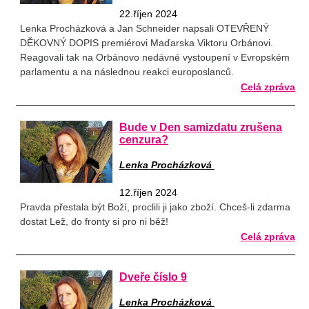
22.říjen 2024
Lenka Procházková a Jan Schneider napsali OTEVŘENÝ
DĚKOVNÝ DOPIS premiérovi Maďarska Viktoru Orbánovi.
Reagovali tak na Orbánovo nedávné vystoupení v Evropském
parlamentu a na následnou reakci europoslanců.
Celá zpráva
Bude v Den samizdatu zrušena
cenzura?
Lenka Procházková
12.říjen 2024
Pravda přestala být Boží, proclili ji jako zboží. Chceš-li zdarma
dostat Lež, do fronty si pro ni běž!
Celá zpráva
Dveře číslo 9
Lenka Procházková