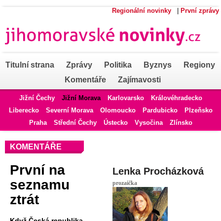
Regionální novinky
|
První zprávy
Titulní strana
Zprávy
Politika
Byznys
Regiony
Komentáře
Zajímavosti
Jižní Čechy
Jižní Morava
Karlovarsko
Královéhradecko
Liberecko
Severní Morava
Olomoucko
Pardubicko
Plzeňsko
Praha
Střední Čechy
Ústecko
Vysočina
Zlínsko
KOMENTÁŘE
První na
Lenka Procházková
seznamu
prozaička
ztrát
Když Česká republika