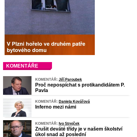
KOMENTÁŘE
KOMENTÁŘ:
Jiří Paroubek
Proč nepospíchat s protikandidátem P.
Pavla
KOMENTÁŘ:
Daniela Kovářová
Inferno mezi námi
KOMENTÁŘ:
Ivo Strejček
Zrušit deváté třídy je v našem školství
úkol snad až poslední