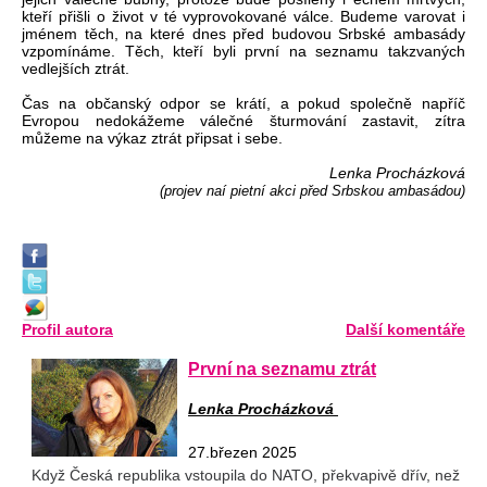
kteří přišli o život v té vyprovokované válce. Budeme varovat i
jménem těch, na které dnes před budovou Srbské ambasády
vzpomínáme. Těch, kteří byli první na seznamu takzvaných
vedlejších ztrát.
Čas na občanský odpor se krátí, a pokud společně napříč
Evropou nedokážeme válečné šturmování zastavit, zítra
můžeme na výkaz ztrát připsat i sebe.
Lenka Procházková
(projev naí pietní akci před Srbskou ambasádou)
Profil autora
Další komentáře
První na seznamu ztrát
Lenka Procházková
27.březen 2025
Když Česká republika vstoupila do NATO, překvapivě dřív, než