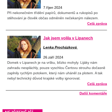
7.říjen 2024
Při nekonečném třídění papírů, dokumentů a rukopisů po
stěhování je člověk občas odměněn nečekaným nálezem.
Celá zpráva
Jak jsem volila v Lipanech
Lenka Procházková
26.září 2024
Domek v Lipanech je na vršku, blízko mohyly. Lijáky nám
zahradu nespláchly, pouze vyschlou Čertovu strouhu dočasně
zaplnily rychlým potokem, který nám uháněl za plotem. A tak
nebyl technický důvod krajské volby ignorovat.
Celá zpráva
Další komentáře