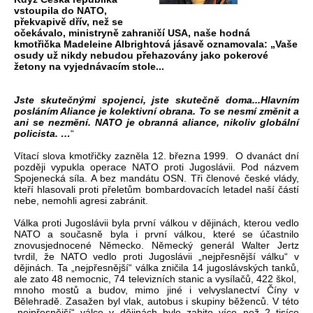
vstoupila do NATO,
překvapivě dřív, než se
očekávalo, ministryně zahraničí USA, naše hodná
kmotřička Madeleine Albrightová jásavě oznamovala: „Vaše
osudy už nikdy nebudou přehazovány jako pokerové
žetony na vyjednávacím stole...
Jste skutečnými spojenci, jste skutečně doma...Hlavním
posláním Aliance je kolektivní obrana. To se nesmí změnit a
ani se nezmění. NATO je obranná aliance, nikoliv globální
policista. …
“
Vítací slova kmotřičky zazněla 12. března 1999. O dvanáct dní
později vypukla operace NATO proti Jugoslávii. Pod názvem
Spojenecká síla. A bez mandátu OSN. Tři členové české vlády,
kteří hlasovali proti přeletům bombardovacích letadel naší částí
nebe, nemohli agresi zabránit.
Válka proti Jugoslávii byla první válkou v dějinách, kterou vedlo
NATO a současně byla i první válkou, které se účastnilo
znovusjednocené Německo. Německý generál Walter Jertz
tvrdil, že NATO vedlo proti Jugoslávii „nejpřesnější válku“ v
dějinách. Ta „nejpřesnější“ válka zničila 14 jugoslávských tanků,
ale zato 48 nemocnic, 74 televizních stanic a vysílačů, 422 škol,
mnoho mostů a budov, mimo jiné i velvyslanectví Číny v
Bělehradě. Zasažen byl vlak, autobus i skupiny běženců. V této
„nejpřesnější“ válce v dějinách bylo zabito více než 2 tisíce