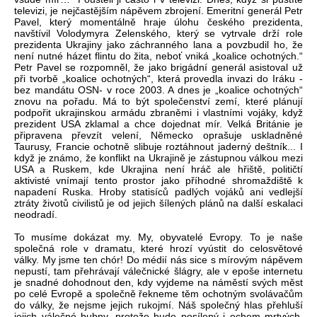
televizi, je nejčastějším nápěvem zbrojení. Emeritní generál Petr
Pavel, který momentálně hraje úlohu českého prezidenta,
navštívil Volodymyra Zelenského, který se vytrvale drží role
prezidenta Ukrajiny jako záchranného lana a povzbudil ho, že
není nutné házet flintu do žita, neboť vniká „koalice ochotných.“
Petr Pavel se rozpomněl, že jako brigádní generál asistoval už
při tvorbě „koalice ochotných“, která provedla invazi do Iráku -
bez mandátu OSN- v roce 2003. A dnes je „koalice ochotných“
znovu na pořadu. Má to být společenství zemí, které plánují
podpořit ukrajinskou armádu zbraněmi i vlastními vojáky, když
prezident USA zklamal a chce dojednat mír. Velká Británie je
připravena převzít velení, Německo oprašuje uskladněné
Taurusy, Francie ochotně slibuje roztáhnout jaderný deštník... I
když je známo, že konflikt na Ukrajině je zástupnou válkou mezi
USA a Ruskem, kde Ukrajina není hráč ale hřiště, političtí
aktivisté vnímají tento prostor jako příhodné shromaždiště k
napadení Ruska. Hroby statisíců padlých vojáků ani vedlejší
ztráty životů civilistů je od jejich šílených plánů na další eskalaci
neodradí.
To musíme dokázat my. My, obyvatelé Evropy. To je naše
společná role v dramatu, které hrozí vyústit do celosvětové
války. My jsme ten chór! Do médií nás sice s mírovým nápěvem
nepustí, tam přehrávají válečnické šlágry, ale v epoše internetu
je snadné dohodnout den, kdy vyjdeme na náměstí svých měst
po celé Evropě a společně řekneme těm ochotným svolávačům
do války, že nejsme jejich rukojmí. Náš společný hlas přehluší
jejich válečné bubny, protože bude posílený i echem mrtvých,