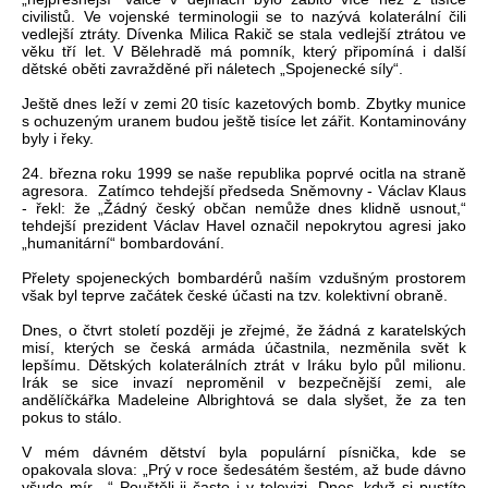
civilistů. Ve vojenské terminologii se to nazývá kolaterální čili
vedlejší ztráty. Dívenka Milica Rakič se stala vedlejší ztrátou ve
věku tří let. V Bělehradě má pomník, který připomíná i další
dětské oběti zavražděné při náletech „Spojenecké síly“.
Ještě dnes leží v zemi 20 tisíc kazetových bomb. Zbytky munice
s ochuzeným uranem budou ještě tisíce let zářit. Kontaminovány
byly i řeky.
24. března roku 1999 se naše republika poprvé ocitla na straně
agresora. Zatímco tehdejší předseda Sněmovny - Václav Klaus
- řekl: že „Žádný český občan nemůže dnes klidně usnout,“
tehdejší prezident Václav Havel označil nepokrytou agresi jako
„humanitární“ bombardování.
Přelety spojeneckých bombardérů naším vzdušným prostorem
však byl teprve začátek české účasti na tzv. kolektivní obraně.
Dnes, o čtvrt století později je zřejmé, že žádná z karatelských
misí, kterých se česká armáda účastnila, nezměnila svět k
lepšímu. Dětských kolaterálních ztrát v Iráku bylo půl milionu.
Irák se sice invazí neproměnil v bezpečnější zemi, ale
andělíčkářka Madeleine Albrightová se dala slyšet, že za ten
pokus to stálo.
V mém dávném dětství byla populární písnička, kde se
opakovala slova: „Prý v roce šedesátém šestém, až bude dávno
všude mír…“ Pouštěli ji často i v televizi. Dnes, když si pustíte